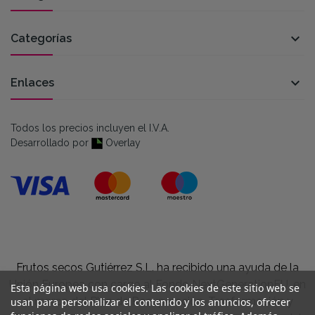

Categorías

Enlaces
Todos los precios incluyen el I.V.A.
Desarrollado por
Overlay
Frutos secos Gutiérrez S.L. ha recibido una ayuda de la
Unión Europea con cargo al Fondo NextGenerationEU, en
Esta página web usa cookies. Las cookies de este sitio web se
el marco del Plan de Recuperación, Trasformación y
usan para personalizar el contenido y los anuncios, ofrecer