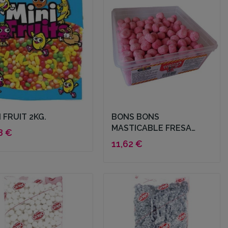
I FRUIT 2KG.
BONS BONS
MASTICABLE FRESA
8 €
200UCECONSA
11,62 €