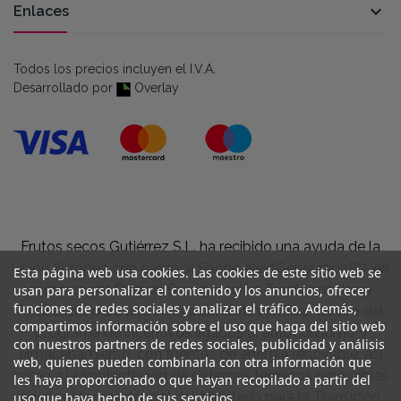

Enlaces
Todos los precios incluyen el I.V.A.
Desarrollado por
Overlay
Frutos secos Gutiérrez S.L. ha recibido una ayuda de la
Unión Europea con cargo al Fondo NextGenerationEU, en
Esta página web usa cookies. Las cookies de este sitio web se
el marco del Plan de Recuperación, Trasformación y
usan para personalizar el contenido y los anuncios, ofrecer
funciones de redes sociales y analizar el tráfico. Además,
Resiliencia, para una instalación fotovoltaica dentro del
compartimos información sobre el uso que haga del sitio web
programa de incentivos ligados al autoconsumo y
con nuestros partners de redes sociales, publicidad y análisis
almacenamiento, con fuentes de energía renovable, así
web, quienes pueden combinarla con otra información que
como a la implantación de sistemas térmicos renovables
les haya proporcionado o que hayan recopilado a partir del
en el sector residencial del Ministerio para la Transición
uso que haya hecho de sus servicios.