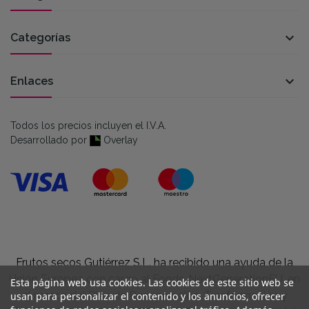

Categorías

Enlaces
Todos los precios incluyen el I.V.A.
Desarrollado por
Overlay
Frutos secos Gutiérrez S.L. ha recibido una ayuda de la
Unión Europea con cargo al Fondo NextGenerationEU, en
Esta página web usa cookies. Las cookies de este sitio web se
el marco del Plan de Recuperación, Trasformación y
usan para personalizar el contenido y los anuncios, ofrecer