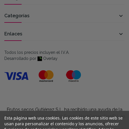

Categorías

Enlaces
Todos los precios incluyen el I.V.A.
Desarrollado por
Overlay
Frutos secos Gutiérrez S.L. ha recibido una ayuda de la
Unión Europea con cargo al Fondo NextGenerationEU, en
Esta página web usa cookies. Las cookies de este sitio web se
el marco del Plan de Recuperación, Trasformación y
usan para personalizar el contenido y los anuncios, ofrecer