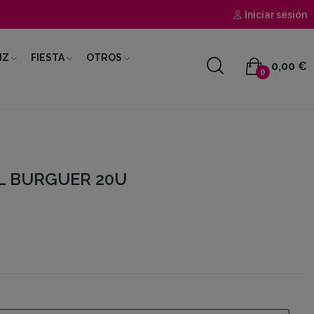
Iniciar sesión
IZ
FIESTA
OTROS
0,00 €
0
L BURGUER 20U